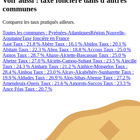
Voir aussi : taxe foncière dans d'autres
communes
Comparez les taux pratiqués ailleurs.
Toutes les communes : Pyrénées-Atlantiques
Région Nouvelle-
Aquitaine
Taxe foncière en France
Aast
Taux : 21.8 %
Abère
Taux : 16.1 %
Abidos
Taux : 20.1 %
Abitain
Taux : 22.3 %
Abos
Taux : 18.8 %
Accous
Taux : 25.0 %
Agnos
Taux : 28.7 %
Ahaxe-Alciette-Bascassan
Taux : 25.0 %
Ahetze
Taux : 27.0 %
Aïcirits-Camou-Suhast
Taux : 23.5 %
Aincille
Taux : 24.3 %
Ainharp
Taux : 21.2 %
Ainhice-Mongelos
Taux :
28.4 %
Ainhoa
Taux : 23.0 %
Alçay-Alçabéhéty-Sunharette
Taux :
19.9 %
Aldudes
Taux : 26.9 %
Alos-Sibas-Abense
Taux : 27.2 %
Amendeuix-Oneix
Taux : 21.6 %
Amorots-Succos
Taux : 23.3 %
Ance Féas
Taux : 20.7 %