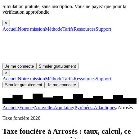
Simulation gratuite, sans inscription.
Vous ne payez que pour la
vérification approfondie.
×
Accueil
Notre mission
Méthode
Tarifs
Ressources
Support
Je me connecte
Simuler gratuitement
×
Accueil
Notre mission
Méthode
Tarifs
Ressources
Support
Simuler gratuitement
Je me connecte
Accueil
›
France
›
Nouvelle-Aquitaine
›
Pyrénées-Atlantiques
›
Arrosès
Taxe foncière 2026
Taxe foncière à
Arrosès
: taux, calcul, ce