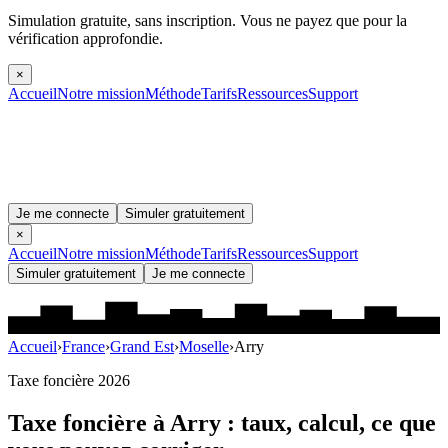
Simulation gratuite, sans inscription.
Vous ne payez que pour la
vérification approfondie.
×
Accueil
Notre mission
Méthode
Tarifs
Ressources
Support
Je me connecte
Simuler gratuitement
×
Accueil
Notre mission
Méthode
Tarifs
Ressources
Support
Simuler gratuitement
Je me connecte
Accueil
›
France
›
Grand Est
›
Moselle
›
Arry
Taxe foncière 2026
Taxe foncière à
Arry
: taux, calcul, ce que