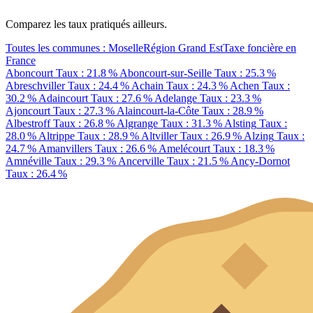
Comparez les taux pratiqués ailleurs.
Toutes les communes : Moselle
Région Grand Est
Taxe foncière en
France
Aboncourt
Taux : 21.8 %
Aboncourt-sur-Seille
Taux : 25.3 %
Abreschviller
Taux : 24.4 %
Achain
Taux : 24.3 %
Achen
Taux :
30.2 %
Adaincourt
Taux : 27.6 %
Adelange
Taux : 23.3 %
Ajoncourt
Taux : 27.3 %
Alaincourt-la-Côte
Taux : 28.9 %
Albestroff
Taux : 26.8 %
Algrange
Taux : 31.3 %
Alsting
Taux :
28.0 %
Altrippe
Taux : 28.9 %
Altviller
Taux : 26.9 %
Alzing
Taux :
24.7 %
Amanvillers
Taux : 26.6 %
Amelécourt
Taux : 18.3 %
Amnéville
Taux : 29.3 %
Ancerville
Taux : 21.5 %
Ancy-Dornot
Taux : 26.4 %