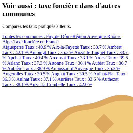
Voir aussi : taxe foncière dans d'autres
communes
Comparez les taux pratiqués ailleurs.
Toutes les communes : Puy-de-Dôme
Région Auvergne-Rhône-
Alpes
Taxe foncière en France
Aigueperse
Taux : 40.9 %
Aix-la-Fayette
Taux : 33.7 %
Ambert
Taux : 42.1 %
Antoingt
Taux : 35.2 %
Anzat-le-Luguet
Taux : 33.7
%
Apchat
Taux : 40.4 %
Arconsat
Taux : 33.1 %
Ardes
Taux : 39.5
%
Arlanc
Taux : 37.3 %
Artonne
Taux : 36.4 %
Aubiat
Taux : 36.7
%
Aubière
Taux : 38.9 %
Aubusson-d'Auvergne
Taux : 35.3 %
Augerolles
Taux : 30.5 %
Augnat
Taux : 30.5 %
Aulhat-Flat
Taux :
36.3 %
Aulnat
Taux : 37.1 %
Aurières
Taux : 33.6 %
Authezat
Taux : 38.1 %
Auzat-la-Combelle
Taux : 42.0 %