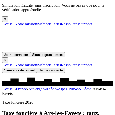
Simulation gratuite, sans inscription.
Vous ne payez que pour la
vérification approfondie.
×
Accueil
Notre mission
Méthode
Tarifs
Ressources
Support
Je me connecte
Simuler gratuitement
×
Accueil
Notre mission
Méthode
Tarifs
Ressources
Support
Simuler gratuitement
Je me connecte
Accueil
›
France
›
Auvergne-Rhône-Alpes
›
Puy-de-Dôme
›
Ars-les-
Favets
Taxe foncière 2026
Taxe foncière à
Ars-les-Favets
: taux,