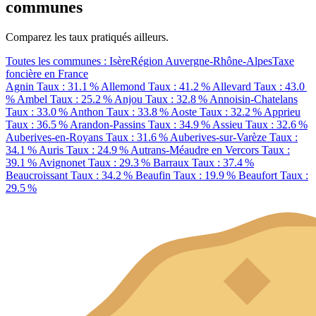
communes
Comparez les taux pratiqués ailleurs.
Toutes les communes : Isère
Région Auvergne-Rhône-Alpes
Taxe
foncière en France
Agnin
Taux : 31.1 %
Allemond
Taux : 41.2 %
Allevard
Taux : 43.0
%
Ambel
Taux : 25.2 %
Anjou
Taux : 32.8 %
Annoisin-Chatelans
Taux : 33.0 %
Anthon
Taux : 33.8 %
Aoste
Taux : 32.2 %
Apprieu
Taux : 36.5 %
Arandon-Passins
Taux : 34.9 %
Assieu
Taux : 32.6 %
Auberives-en-Royans
Taux : 31.6 %
Auberives-sur-Varèze
Taux :
34.1 %
Auris
Taux : 24.9 %
Autrans-Méaudre en Vercors
Taux :
39.1 %
Avignonet
Taux : 29.3 %
Barraux
Taux : 37.4 %
Beaucroissant
Taux : 34.2 %
Beaufin
Taux : 19.9 %
Beaufort
Taux :
29.5 %