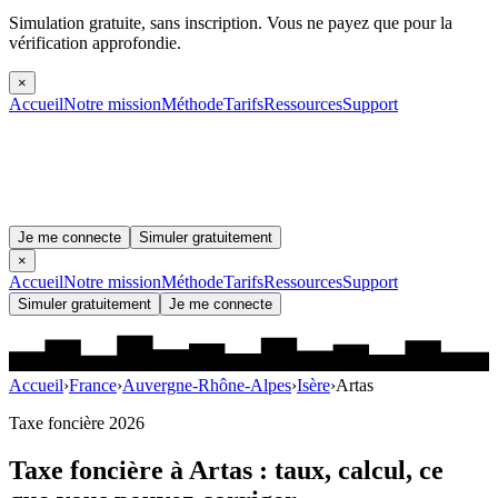
Simulation gratuite, sans inscription.
Vous ne payez que pour la
vérification approfondie.
×
Accueil
Notre mission
Méthode
Tarifs
Ressources
Support
Je me connecte
Simuler gratuitement
×
Accueil
Notre mission
Méthode
Tarifs
Ressources
Support
Simuler gratuitement
Je me connecte
Accueil
›
France
›
Auvergne-Rhône-Alpes
›
Isère
›
Artas
Taxe foncière 2026
Taxe foncière à
Artas
: taux, calcul, ce