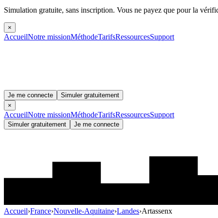
Simulation gratuite, sans inscription.
Vous ne payez que pour la vérifi
×
Accueil
Notre mission
Méthode
Tarifs
Ressources
Support
Je me connecte
Simuler gratuitement
×
Accueil
Notre mission
Méthode
Tarifs
Ressources
Support
Simuler gratuitement
Je me connecte
Accueil
›
France
›
Nouvelle-Aquitaine
›
Landes
›
Artassenx