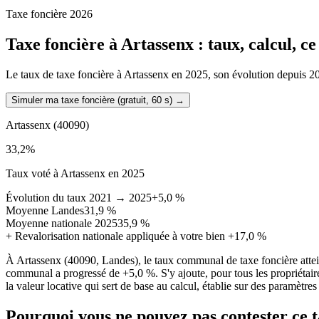
Taxe foncière 2026
Taxe foncière à
Artassenx
: taux, calcul, c
Le taux de taxe foncière à Artassenx en 2025, son évolution depuis 2021
Simuler ma taxe foncière (gratuit, 60 s)
→
Artassenx
(40090)
33,2
%
Taux voté à Artassenx en 2025
Évolution du taux 2021 → 2025
+5,0 %
Moyenne Landes
31,9 %
Moyenne nationale 2025
35,9 %
+
Revalorisation nationale appliquée à votre bien
+17,0 %
À Artassenx (40090, Landes), le taux communal de taxe foncière atte
communal a progressé de +5,0 %. S'y ajoute, pour tous les propriétair
la valeur locative qui sert de base au calcul, établie sur des paramètre
Pourquoi vous ne pouvez pas contester ce 