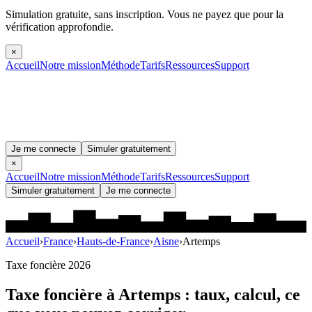
Simulation gratuite, sans inscription.
Vous ne payez que pour la
vérification approfondie.
×
Accueil
Notre mission
Méthode
Tarifs
Ressources
Support
Je me connecte
Simuler gratuitement
×
Accueil
Notre mission
Méthode
Tarifs
Ressources
Support
Simuler gratuitement
Je me connecte
Accueil
›
France
›
Hauts-de-France
›
Aisne
›
Artemps
Taxe foncière 2026
Taxe foncière à
Artemps
: taux, calcul, ce