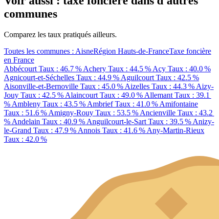
Voir aussi : taxe foncière dans d'autres
communes
Comparez les taux pratiqués ailleurs.
Toutes les communes : Aisne
Région Hauts-de-France
Taxe foncière
en France
Abbécourt
Taux : 46.7 %
Achery
Taux : 44.5 %
Acy
Taux : 40.0 %
Agnicourt-et-Séchelles
Taux : 44.9 %
Aguilcourt
Taux : 42.5 %
Aisonville-et-Bernoville
Taux : 45.0 %
Aizelles
Taux : 44.3 %
Aizy-
Jouy
Taux : 42.5 %
Alaincourt
Taux : 49.0 %
Allemant
Taux : 39.1
%
Ambleny
Taux : 43.5 %
Ambrief
Taux : 41.0 %
Amifontaine
Taux : 51.6 %
Amigny-Rouy
Taux : 53.5 %
Ancienville
Taux : 43.2
%
Andelain
Taux : 40.9 %
Anguilcourt-le-Sart
Taux : 39.5 %
Anizy-
le-Grand
Taux : 47.9 %
Annois
Taux : 41.6 %
Any-Martin-Rieux
Taux : 42.0 %