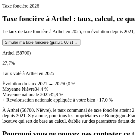
Taxe foncière 2026
Taxe foncière à
Arthel
: taux, calcul, ce q
Le taux de taxe foncière à Arthel en 2025, son évolution depuis 2021, la
Simuler ma taxe foncière (gratuit, 60 s)
→
Arthel
(58700)
27,7
%
Taux voté à Arthel en 2025
Évolution du taux 2021 → 2025
0,0 %
Moyenne Nièvre
34,4 %
Moyenne nationale 2025
35,9 %
+
Revalorisation nationale appliquée à votre bien
+17,0 %
À Arthel (58700, Nièvre), le taux communal de taxe foncière atteint
depuis 2021. S'y ajoute, pour tous les propriétaires de Bourgogne-Fra
locative qui sert de base au calcul, établie sur des paramètres datant d
Pourquoi vous ne pouvez pas contester ce 