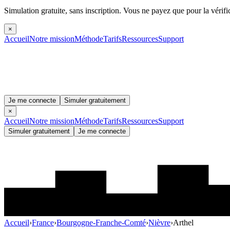
Simulation gratuite, sans inscription.
Vous ne payez que pour la vérifi
×
Accueil
Notre mission
Méthode
Tarifs
Ressources
Support
Je me connecte
Simuler gratuitement
×
Accueil
Notre mission
Méthode
Tarifs
Ressources
Support
Simuler gratuitement
Je me connecte
Accueil
›
France
›
Bourgogne-Franche-Comté
›
Nièvre
›
Arthel