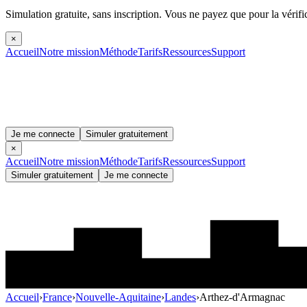
Simulation gratuite, sans inscription.
Vous ne payez que pour la vérifi
×
Accueil
Notre mission
Méthode
Tarifs
Ressources
Support
Je me connecte
Simuler gratuitement
×
Accueil
Notre mission
Méthode
Tarifs
Ressources
Support
Simuler gratuitement
Je me connecte
Accueil
›
France
›
Nouvelle-Aquitaine
›
Landes
›
Arthez-d'Armagnac