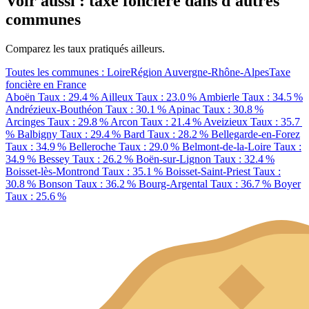
Voir aussi : taxe foncière dans d'autres
communes
Comparez les taux pratiqués ailleurs.
Toutes les communes : Loire
Région Auvergne-Rhône-Alpes
Taxe
foncière en France
Aboën
Taux : 29.4 %
Ailleux
Taux : 23.0 %
Ambierle
Taux : 34.5 %
Andrézieux-Bouthéon
Taux : 30.1 %
Apinac
Taux : 30.8 %
Arcinges
Taux : 29.8 %
Arcon
Taux : 21.4 %
Aveizieux
Taux : 35.7
%
Balbigny
Taux : 29.4 %
Bard
Taux : 28.2 %
Bellegarde-en-Forez
Taux : 34.9 %
Belleroche
Taux : 29.0 %
Belmont-de-la-Loire
Taux :
34.9 %
Bessey
Taux : 26.2 %
Boën-sur-Lignon
Taux : 32.4 %
Boisset-lès-Montrond
Taux : 35.1 %
Boisset-Saint-Priest
Taux :
30.8 %
Bonson
Taux : 36.2 %
Bourg-Argental
Taux : 36.7 %
Boyer
Taux : 25.6 %