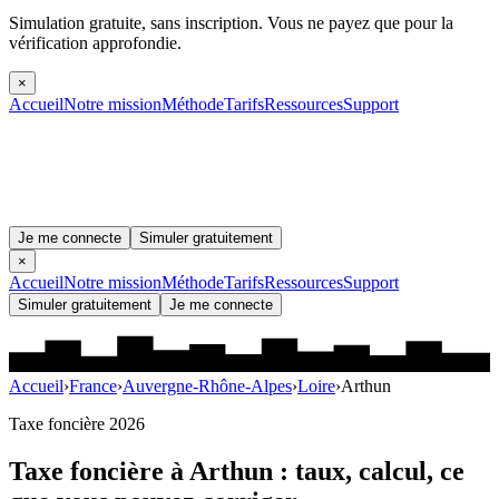
Simulation gratuite, sans inscription.
Vous ne payez que pour la
vérification approfondie.
×
Accueil
Notre mission
Méthode
Tarifs
Ressources
Support
Je me connecte
Simuler gratuitement
×
Accueil
Notre mission
Méthode
Tarifs
Ressources
Support
Simuler gratuitement
Je me connecte
Accueil
›
France
›
Auvergne-Rhône-Alpes
›
Loire
›
Arthun
Taxe foncière 2026
Taxe foncière à
Arthun
: taux, calcul, ce