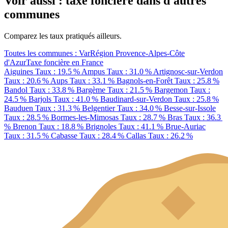
Voir aussi : taxe foncière dans d'autres
communes
Comparez les taux pratiqués ailleurs.
Toutes les communes : Var
Région Provence-Alpes-Côte
d'Azur
Taxe foncière en France
Aiguines
Taux : 19.5 %
Ampus
Taux : 31.0 %
Artignosc-sur-Verdon
Taux : 20.6 %
Aups
Taux : 33.1 %
Bagnols-en-Forêt
Taux : 25.8 %
Bandol
Taux : 33.8 %
Bargème
Taux : 21.5 %
Bargemon
Taux :
24.5 %
Barjols
Taux : 41.0 %
Baudinard-sur-Verdon
Taux : 25.8 %
Bauduen
Taux : 31.3 %
Belgentier
Taux : 34.0 %
Besse-sur-Issole
Taux : 28.5 %
Bormes-les-Mimosas
Taux : 28.7 %
Bras
Taux : 36.3
%
Brenon
Taux : 18.8 %
Brignoles
Taux : 41.1 %
Brue-Auriac
Taux : 31.5 %
Cabasse
Taux : 28.4 %
Callas
Taux : 26.2 %