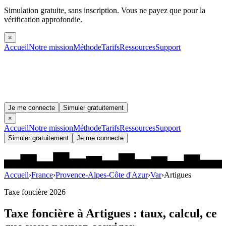
Simulation gratuite, sans inscription.
Vous ne payez que pour la
vérification approfondie.
×
Accueil
Notre mission
Méthode
Tarifs
Ressources
Support
Je me connecte
Simuler gratuitement
×
Accueil
Notre mission
Méthode
Tarifs
Ressources
Support
Simuler gratuitement
Je me connecte
Accueil
›
France
›
Provence-Alpes-Côte d'Azur
›
Var
›
Artigues
Taxe foncière 2026
Taxe foncière à
Artigues
: taux, calcul, ce