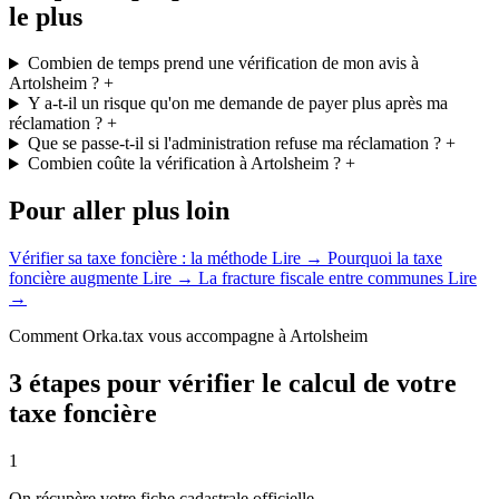
le plus
Combien de temps prend une vérification de mon avis à
Artolsheim ?
+
Y a-t-il un risque qu'on me demande de payer plus après ma
réclamation ?
+
Que se passe-t-il si l'administration refuse ma réclamation ?
+
Combien coûte la vérification à Artolsheim ?
+
Pour aller plus loin
Vérifier sa taxe foncière : la méthode
Lire →
Pourquoi la taxe
foncière augmente
Lire →
La fracture fiscale entre communes
Lire
→
Comment Orka.tax vous accompagne à Artolsheim
3 étapes pour vérifier le calcul de votre
taxe foncière
1
On récupère votre fiche cadastrale officielle