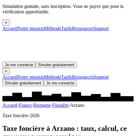
Simulation gratuite, sans inscription.
Vous ne payez que pour la
vérification approfondie.
×
Accueil
Notre mission
Méthode
Tarifs
Ressources
Support
Je me connecte
Simuler gratuitement
×
Accueil
Notre mission
Méthode
Tarifs
Ressources
Support
Simuler gratuitement
Je me connecte
Accueil
›
France
›
Bretagne
›
Finistère
›
Arzano
Taxe foncière 2026
Taxe foncière à
Arzano
: taux, calcul, ce