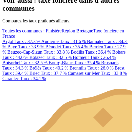
Voir aussi : taxe foncière dans d'autres
communes
Comparez les taux pratiqués ailleurs.
Toutes les communes : Finistère
Région Bretagne
Taxe foncière en
France
Argol
Taux : 37.3 %
Audierne
Taux : 31.6 %
Bannalec
Taux : 34.3
%
Baye
Taux : 33.9 %
Bénodet
Taux : 35.4 %
Berrien
Taux : 27.9
%
Beuzec-Cap-Sizun
Taux : 33.8 %
Bodilis
Taux : 36.4 %
Bohars
Taux : 44.0 %
Bolazec
Taux : 32.5 %
Botmeur
Taux : 26.4 %
Botsorhel
Taux : 32.5 %
Bourg-Blanc
Taux : 35.4 %
Brasparts
Taux : 34.3 %
Brélès
Taux : 40.2 %
Brennilis
Taux : 26.0 %
Brest
Taux : 39.4 %
Briec
Taux : 37.7 %
Camaret-sur-Mer
Taux : 33.8 %
Carantec
Taux : 34.1 %