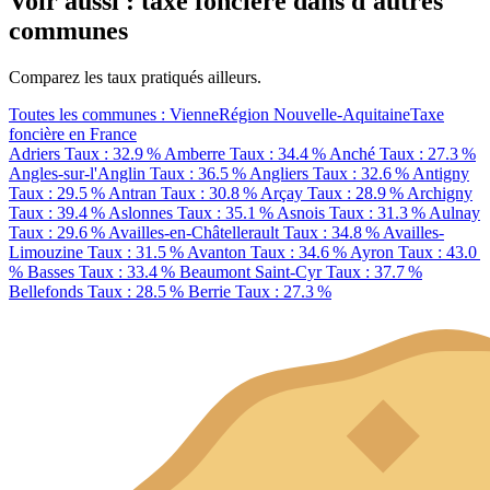
Voir aussi : taxe foncière dans d'autres
communes
Comparez les taux pratiqués ailleurs.
Toutes les communes : Vienne
Région Nouvelle-Aquitaine
Taxe
foncière en France
Adriers
Taux : 32.9 %
Amberre
Taux : 34.4 %
Anché
Taux : 27.3 %
Angles-sur-l'Anglin
Taux : 36.5 %
Angliers
Taux : 32.6 %
Antigny
Taux : 29.5 %
Antran
Taux : 30.8 %
Arçay
Taux : 28.9 %
Archigny
Taux : 39.4 %
Aslonnes
Taux : 35.1 %
Asnois
Taux : 31.3 %
Aulnay
Taux : 29.6 %
Availles-en-Châtellerault
Taux : 34.8 %
Availles-
Limouzine
Taux : 31.5 %
Avanton
Taux : 34.6 %
Ayron
Taux : 43.0
%
Basses
Taux : 33.4 %
Beaumont Saint-Cyr
Taux : 37.7 %
Bellefonds
Taux : 28.5 %
Berrie
Taux : 27.3 %