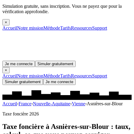
Simulation gratuite, sans inscription.
Vous ne payez que pour la
vérification approfondie.
×
Accueil
Notre mission
Méthode
Tarifs
Ressources
Support
Je me connecte
Simuler gratuitement
×
Accueil
Notre mission
Méthode
Tarifs
Ressources
Support
Simuler gratuitement
Je me connecte
Accueil
›
France
›
Nouvelle-Aquitaine
›
Vienne
›
Asnières-sur-Blour
Taxe foncière 2026
Taxe foncière à
Asnières-sur-Blour
: taux,