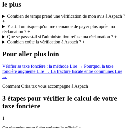
le plus
Combien de temps prend une vérification de mon avis à Aspach ?
+
Y a-t-il un risque qu'on me demande de payer plus après ma
réclamation ?
+
Que se passe-t-il si l'administration refuse ma réclamation ?
+
Combien coûte la vérification à Aspach ?
+
Pour aller plus loin
Vérifier sa taxe foncière : la méthode
Lire →
Pourquoi la taxe
foncière augmente
Lire →
La fracture fiscale entre communes
Lire
→
Comment Orka.tax vous accompagne à Aspach
3 étapes pour vérifier le calcul de votre
taxe foncière
1
On récupère votre fiche cadastrale officielle