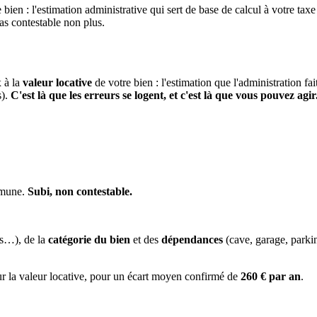
 bien : l'estimation administrative qui sert de base de calcul à votre taxe
pas contestable non plus.
x à la
valeur locative
de votre bien : l'estimation que l'administration fa
s).
C'est là que les erreurs se logent, et c'est là que vous pouvez agir
mmune.
Subi, non contestable.
es…), de la
catégorie du bien
et des
dépendances
(cave, garage, park
ur la valeur locative, pour un écart moyen confirmé de
260 € par an
.