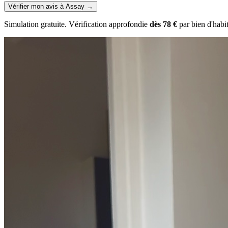
Vérifier mon avis à Assay
→
Simulation gratuite. Vérification approfondie
dès 78 €
par bien d'habi