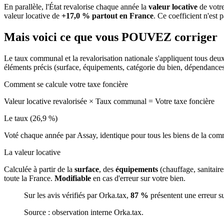
En parallèle, l'État revalorise chaque année la
valeur locative
de votre
valeur locative de
+17,0 % partout en France
. Ce coefficient n'est 
Mais voici ce que vous
POUVEZ
corriger
Le taux communal et la revalorisation nationale s'appliquent tous deu
éléments précis (surface, équipements, catégorie du bien, dépendance
Comment se calcule votre taxe foncière
Valeur locative revalorisée
×
Taux communal
=
Votre taxe foncière
Le taux (26,9 %)
Voté chaque année par Assay, identique pour tous les biens de la co
La valeur locative
Calculée à partir de la
surface
, des
équipements
(chauffage, sanitair
toute la France.
Modifiable
en cas d'erreur sur votre bien.
Sur les avis vérifiés par Orka.tax,
87 %
présentent une erreur s
Source : observation interne Orka.tax.