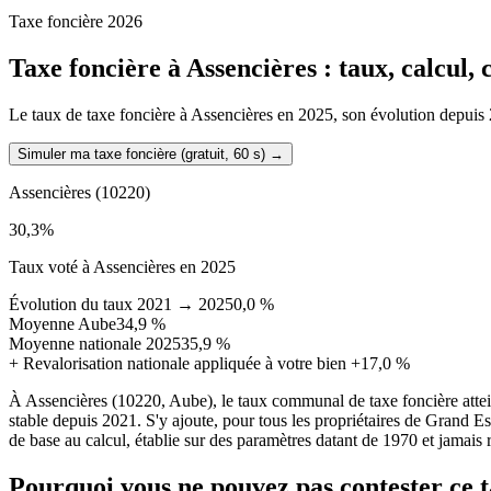
Taxe foncière 2026
Taxe foncière à
Assencières
: taux, calcul,
Le taux de taxe foncière à Assencières en 2025, son évolution depuis 20
Simuler ma taxe foncière (gratuit, 60 s)
→
Assencières
(10220)
30,3
%
Taux voté à Assencières en 2025
Évolution du taux 2021 → 2025
0,0 %
Moyenne Aube
34,9 %
Moyenne nationale 2025
35,9 %
+
Revalorisation nationale appliquée à votre bien
+17,0 %
À Assencières (10220, Aube), le taux communal de taxe foncière atte
stable depuis 2021. S'y ajoute, pour tous les propriétaires de Grand Es
de base au calcul, établie sur des paramètres datant de 1970 et jamais r
Pourquoi vous ne pouvez pas contester ce 