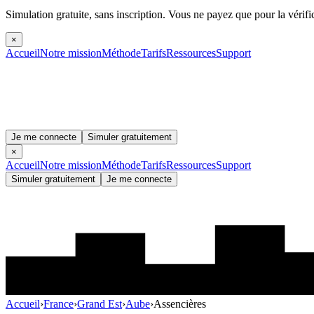
Simulation gratuite, sans inscription.
Vous ne payez que pour la vérifi
×
Accueil
Notre mission
Méthode
Tarifs
Ressources
Support
Je me connecte
Simuler gratuitement
×
Accueil
Notre mission
Méthode
Tarifs
Ressources
Support
Simuler gratuitement
Je me connecte
Accueil
›
France
›
Grand Est
›
Aube
›
Assencières