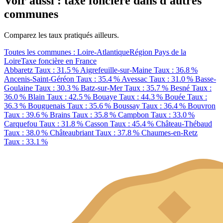
Voir aussi : taxe foncière dans d'autres
communes
Comparez les taux pratiqués ailleurs.
Toutes les communes : Loire-Atlantique
Région Pays de la
Loire
Taxe foncière en France
Abbaretz
Taux : 31.5 %
Aigrefeuille-sur-Maine
Taux : 36.8 %
Ancenis-Saint-Géréon
Taux : 35.4 %
Avessac
Taux : 31.0 %
Basse-
Goulaine
Taux : 30.3 %
Batz-sur-Mer
Taux : 35.7 %
Besné
Taux :
36.0 %
Blain
Taux : 42.5 %
Bouaye
Taux : 44.3 %
Bouée
Taux :
36.3 %
Bouguenais
Taux : 35.6 %
Boussay
Taux : 36.4 %
Bouvron
Taux : 39.6 %
Brains
Taux : 35.8 %
Campbon
Taux : 33.0 %
Carquefou
Taux : 31.8 %
Casson
Taux : 45.4 %
Château-Thébaud
Taux : 38.0 %
Châteaubriant
Taux : 37.8 %
Chaumes-en-Retz
Taux : 33.1 %