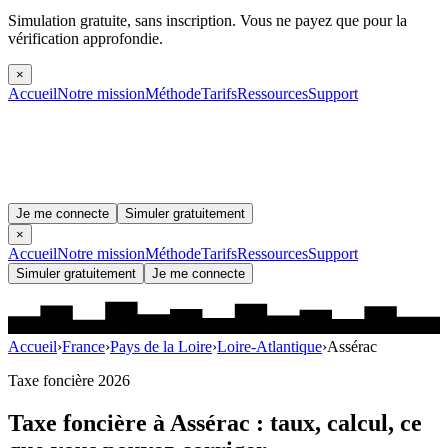
Simulation gratuite, sans inscription.
Vous ne payez que pour la
vérification approfondie.
×
Accueil
Notre mission
Méthode
Tarifs
Ressources
Support
Je me connecte
Simuler gratuitement
×
Accueil
Notre mission
Méthode
Tarifs
Ressources
Support
Simuler gratuitement
Je me connecte
Accueil
›
France
›
Pays de la Loire
›
Loire-Atlantique
›
Assérac
Taxe foncière 2026
Taxe foncière à
Assérac
: taux, calcul, ce