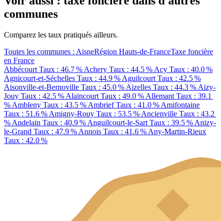
Voir aussi : taxe foncière dans d'autres
communes
Comparez les taux pratiqués ailleurs.
Toutes les communes : Aisne
Région Hauts-de-France
Taxe foncière
en France
Abbécourt
Taux : 46.7 %
Achery
Taux : 44.5 %
Acy
Taux : 40.0 %
Agnicourt-et-Séchelles
Taux : 44.9 %
Aguilcourt
Taux : 42.5 %
Aisonville-et-Bernoville
Taux : 45.0 %
Aizelles
Taux : 44.3 %
Aizy-
Jouy
Taux : 42.5 %
Alaincourt
Taux : 49.0 %
Allemant
Taux : 39.1
%
Ambleny
Taux : 43.5 %
Ambrief
Taux : 41.0 %
Amifontaine
Taux : 51.6 %
Amigny-Rouy
Taux : 53.5 %
Ancienville
Taux : 43.2
%
Andelain
Taux : 40.9 %
Anguilcourt-le-Sart
Taux : 39.5 %
Anizy-
le-Grand
Taux : 47.9 %
Annois
Taux : 41.6 %
Any-Martin-Rieux
Taux : 42.0 %