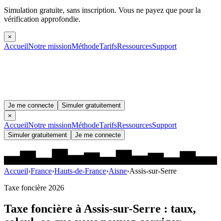
Simulation gratuite, sans inscription.
Vous ne payez que pour la
vérification approfondie.
×
Accueil
Notre mission
Méthode
Tarifs
Ressources
Support
Je me connecte
Simuler gratuitement
×
Accueil
Notre mission
Méthode
Tarifs
Ressources
Support
Simuler gratuitement
Je me connecte
Accueil
›
France
›
Hauts-de-France
›
Aisne
›
Assis-sur-Serre
Taxe foncière 2026
Taxe foncière à
Assis-sur-Serre
: taux,