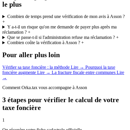
le plus
Combien de temps prend une vérification de mon avis à Asson ?
+
Y a-t-il un risque qu'on me demande de payer plus après ma
réclamation ?
+
Que se passe-t-il si l'administration refuse ma réclamation ?
+
Combien coûte la vérification à Asson ?
+
Pour aller plus loin
Vérifier sa taxe foncière : la méthode
Lire →
Pourquoi la taxe
foncière augmente
Lire →
La fracture fiscale entre communes
Lire
→
Comment Orka.tax vous accompagne à Asson
3 étapes pour vérifier le calcul de votre
taxe foncière
1
On récupère votre fiche cadastrale officielle