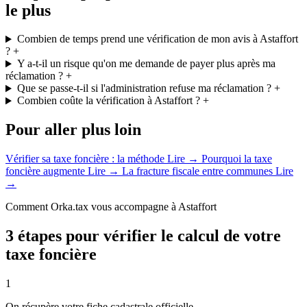
le plus
Combien de temps prend une vérification de mon avis à Astaffort
?
+
Y a-t-il un risque qu'on me demande de payer plus après ma
réclamation ?
+
Que se passe-t-il si l'administration refuse ma réclamation ?
+
Combien coûte la vérification à Astaffort ?
+
Pour aller plus loin
Vérifier sa taxe foncière : la méthode
Lire →
Pourquoi la taxe
foncière augmente
Lire →
La fracture fiscale entre communes
Lire
→
Comment Orka.tax vous accompagne à Astaffort
3 étapes pour vérifier le calcul de votre
taxe foncière
1
On récupère votre fiche cadastrale officielle