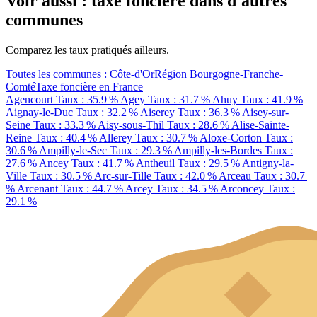
Voir aussi : taxe foncière dans d'autres
communes
Comparez les taux pratiqués ailleurs.
Toutes les communes : Côte-d'Or
Région Bourgogne-Franche-
Comté
Taxe foncière en France
Agencourt
Taux : 35.9 %
Agey
Taux : 31.7 %
Ahuy
Taux : 41.9 %
Aignay-le-Duc
Taux : 32.2 %
Aiserey
Taux : 36.3 %
Aisey-sur-
Seine
Taux : 33.3 %
Aisy-sous-Thil
Taux : 28.6 %
Alise-Sainte-
Reine
Taux : 40.4 %
Allerey
Taux : 30.7 %
Aloxe-Corton
Taux :
30.6 %
Ampilly-le-Sec
Taux : 29.3 %
Ampilly-les-Bordes
Taux :
27.6 %
Ancey
Taux : 41.7 %
Antheuil
Taux : 29.5 %
Antigny-la-
Ville
Taux : 30.5 %
Arc-sur-Tille
Taux : 42.0 %
Arceau
Taux : 30.7
%
Arcenant
Taux : 44.7 %
Arcey
Taux : 34.5 %
Arconcey
Taux :
29.1 %