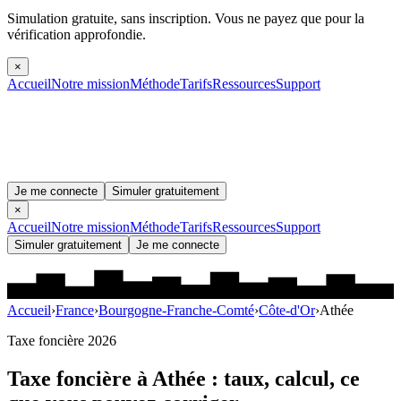
Simulation gratuite, sans inscription.
Vous ne payez que pour la
vérification approfondie.
×
Accueil
Notre mission
Méthode
Tarifs
Ressources
Support
Je me connecte
Simuler gratuitement
×
Accueil
Notre mission
Méthode
Tarifs
Ressources
Support
Simuler gratuitement
Je me connecte
Accueil
›
France
›
Bourgogne-Franche-Comté
›
Côte-d'Or
›
Athée
Taxe foncière 2026
Taxe foncière à
Athée
: taux, calcul, ce