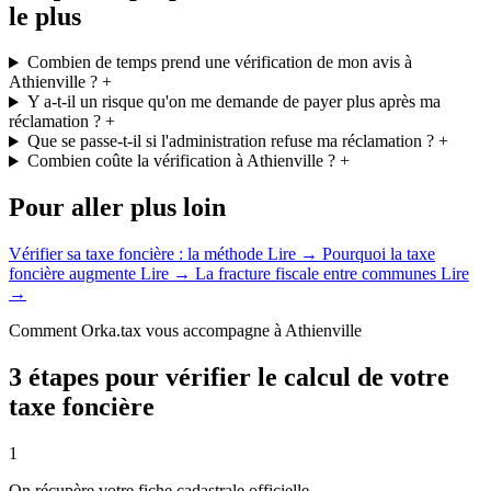
le plus
Combien de temps prend une vérification de mon avis à
Athienville ?
+
Y a-t-il un risque qu'on me demande de payer plus après ma
réclamation ?
+
Que se passe-t-il si l'administration refuse ma réclamation ?
+
Combien coûte la vérification à Athienville ?
+
Pour aller plus loin
Vérifier sa taxe foncière : la méthode
Lire →
Pourquoi la taxe
foncière augmente
Lire →
La fracture fiscale entre communes
Lire
→
Comment Orka.tax vous accompagne à Athienville
3 étapes pour vérifier le calcul de votre
taxe foncière
1
On récupère votre fiche cadastrale officielle