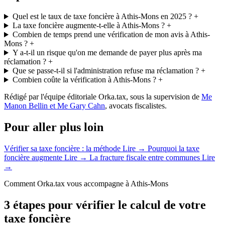
Quel est le taux de taxe foncière à Athis-Mons en 2025 ?
+
La taxe foncière augmente-t-elle à Athis-Mons ?
+
Combien de temps prend une vérification de mon avis à Athis-
Mons ?
+
Y a-t-il un risque qu'on me demande de payer plus après ma
réclamation ?
+
Que se passe-t-il si l'administration refuse ma réclamation ?
+
Combien coûte la vérification à Athis-Mons ?
+
Rédigé par l'équipe éditoriale Orka.tax, sous la supervision de
Me
Manon Bellin et Me Gary Cahn
, avocats fiscalistes.
Pour aller plus loin
Vérifier sa taxe foncière : la méthode
Lire →
Pourquoi la taxe
foncière augmente
Lire →
La fracture fiscale entre communes
Lire
→
Comment Orka.tax vous accompagne à Athis-Mons
3 étapes pour vérifier le calcul de votre
taxe foncière