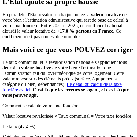
L'État ajoute sa propre hausse
En parallèle, l'État revalorise chaque année la
valeur locative
de
votre bien : l'estimation administrative qui sert de base de calcul à
votre taxe foncière. Entre 2021 et 2025, ce coefficient national a
alourdi la valeur locative de
+17,0 % partout en France
. Ce
coefficient n'est pas contestable non plus.
Mais voici ce que vous
POUVEZ
corriger
Le taux communal et la revalorisation nationale s'appliquent tous
deux à la
valeur locative
de votre bien : l'estimation que
l'administration fait du loyer théorique de votre logement. Cette
valeur repose sur des éléments précis (surface, équipements,
catégorie du bien, dépendances).
Le détail du calcul de la taxe
foncière est ici
.
C'est là que les erreurs se logent, et c'est là que
vous pouvez agir.
Comment se calcule votre taxe foncière
Valeur locative revalorisée
×
Taux communal
=
Votre taxe foncière
Le taux (47,4 %)
Voté chaque année par Athis-Mons, identique pour tous les biens de