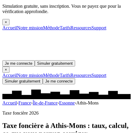
Simulation gratuite, sans inscription.
Vous ne payez que pour la
vérification approfondie.
×
Accueil
Notre mission
Méthode
Tarifs
Ressources
Support
Je me connecte
Simuler gratuitement
×
Accueil
Notre mission
Méthode
Tarifs
Ressources
Support
Simuler gratuitement
Je me connecte
Accueil
›
France
›
Île-de-France
›
Essonne
›
Athis-Mons
Taxe foncière 2026
Taxe foncière à
Athis-Mons
: taux, calcul,