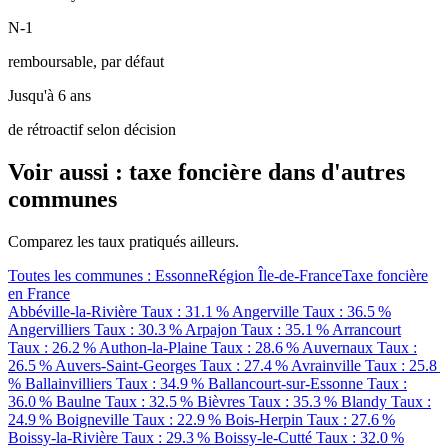
N-1
remboursable, par défaut
Jusqu'à 6 ans
de rétroactif selon décision
Voir aussi : taxe foncière dans d'autres
communes
Comparez les taux pratiqués ailleurs.
Toutes les communes : Essonne
Région Île-de-France
Taxe foncière
en France
Abbéville-la-Rivière
Taux : 31.1 %
Angerville
Taux : 36.5 %
Angervilliers
Taux : 30.3 %
Arpajon
Taux : 35.1 %
Arrancourt
Taux : 26.2 %
Authon-la-Plaine
Taux : 28.6 %
Auvernaux
Taux :
26.5 %
Auvers-Saint-Georges
Taux : 27.4 %
Avrainville
Taux : 25.8
%
Ballainvilliers
Taux : 34.9 %
Ballancourt-sur-Essonne
Taux :
36.0 %
Baulne
Taux : 32.5 %
Bièvres
Taux : 35.3 %
Blandy
Taux :
24.9 %
Boigneville
Taux : 22.9 %
Bois-Herpin
Taux : 27.6 %
Boissy-la-Rivière
Taux : 29.3 %
Boissy-le-Cutté
Taux : 32.0 %