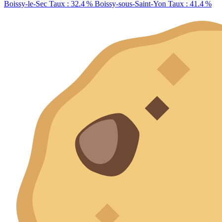
Boissy-le-Sec
Taux : 32.4 %
Boissy-sous-Saint-Yon
Taux : 41.4 %