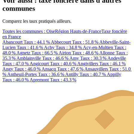
Voir aussi : taxe foncière dans d'autres
communes
Comparez les taux pratiqués ailleurs.
Toutes les communes : Oise
Région Hauts-de-France
Taxe foncière
en France
Abancourt
Taux : 44.1 %
Abbecourt
Taux : 51.8 %
Abbeville-Saint-
Lucien
Taux : 41.6 %
Achy
Taux : 34.8 %
Acy-en-Multien
Taux :
48.0 %
Agnetz
Taux : 66.5 %
Airion
Taux : 48.6 %
Allonne
Taux :
35.3 %
Amblainville
Taux : 46.6 %
Amy
Taux : 30.3 %
Andeville
Taux : 47.0 %
Angicourt
Taux : 40.6 %
Angivillers
Taux : 46.1 %
Angy
Taux : 46.0 %
Ansacq
Taux : 47.6 %
Ansauvillers
Taux : 51.0
%
Antheuil-Portes
Taux : 36.6 %
Antilly
Taux : 40.7 %
Appilly
Taux : 46.0 %
Apremont
Taux : 43.3 %