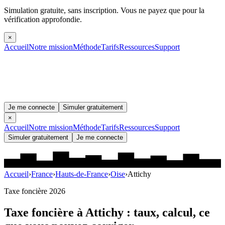
Simulation gratuite, sans inscription.
Vous ne payez que pour la
vérification approfondie.
×
Accueil
Notre mission
Méthode
Tarifs
Ressources
Support
Je me connecte
Simuler gratuitement
×
Accueil
Notre mission
Méthode
Tarifs
Ressources
Support
Simuler gratuitement
Je me connecte
Accueil
›
France
›
Hauts-de-France
›
Oise
›
Attichy
Taxe foncière 2026
Taxe foncière à
Attichy
: taux, calcul, ce