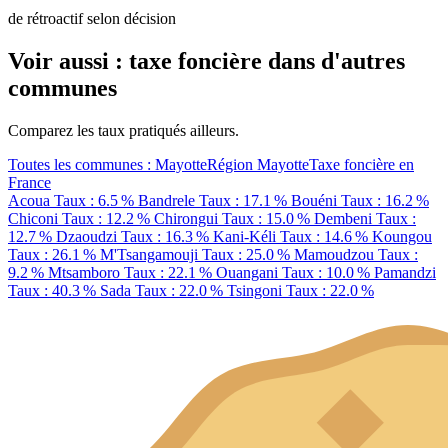
de rétroactif selon décision
Voir aussi : taxe foncière dans d'autres
communes
Comparez les taux pratiqués ailleurs.
Toutes les communes : Mayotte
Région Mayotte
Taxe foncière en
France
Acoua
Taux : 6.5 %
Bandrele
Taux : 17.1 %
Bouéni
Taux : 16.2 %
Chiconi
Taux : 12.2 %
Chirongui
Taux : 15.0 %
Dembeni
Taux :
12.7 %
Dzaoudzi
Taux : 16.3 %
Kani-Kéli
Taux : 14.6 %
Koungou
Taux : 26.1 %
M'Tsangamouji
Taux : 25.0 %
Mamoudzou
Taux :
9.2 %
Mtsamboro
Taux : 22.1 %
Ouangani
Taux : 10.0 %
Pamandzi
Taux : 40.3 %
Sada
Taux : 22.0 %
Tsingoni
Taux : 22.0 %