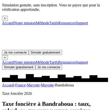
Simulation gratuite, sans inscription.
Vous ne payez que pour la
vérification approfondie.
×
Accueil
Notre mission
Méthode
Tarifs
Ressources
Support
Je me connecte
Simuler gratuitement
×
Accueil
Notre mission
Méthode
Tarifs
Ressources
Support
Simuler gratuitement
Je me connecte
Accueil
›
France
›
Mayotte
›
Mayotte
›
Bandraboua
Taxe foncière 2026
Taxe foncière à
Bandraboua
: taux,