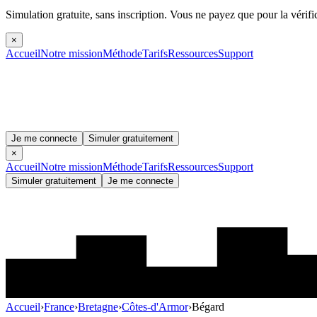
Simulation gratuite, sans inscription.
Vous ne payez que pour la vérifi
×
Accueil
Notre mission
Méthode
Tarifs
Ressources
Support
Je me connecte
Simuler gratuitement
×
Accueil
Notre mission
Méthode
Tarifs
Ressources
Support
Simuler gratuitement
Je me connecte
Accueil
›
France
›
Bretagne
›
Côtes-d'Armor
›
Bégard