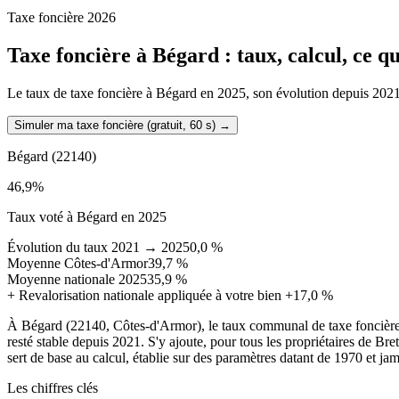
Taxe foncière 2026
Taxe foncière à
Bégard
: taux, calcul, ce 
Le taux de taxe foncière à Bégard en 2025, son évolution depuis 2021, l
Simuler ma taxe foncière (gratuit, 60 s)
→
Bégard
(22140)
46,9
%
Taux voté à Bégard en 2025
Évolution du taux 2021 → 2025
0,0 %
Moyenne Côtes-d'Armor
39,7 %
Moyenne nationale 2025
35,9 %
+
Revalorisation nationale appliquée à votre bien
+17,0 %
À Bégard (22140, Côtes-d'Armor), le taux communal de taxe foncière
resté stable depuis 2021. S'y ajoute, pour tous les propriétaires de Br
sert de base au calcul, établie sur des paramètres datant de 1970 et jam
Les chiffres clés