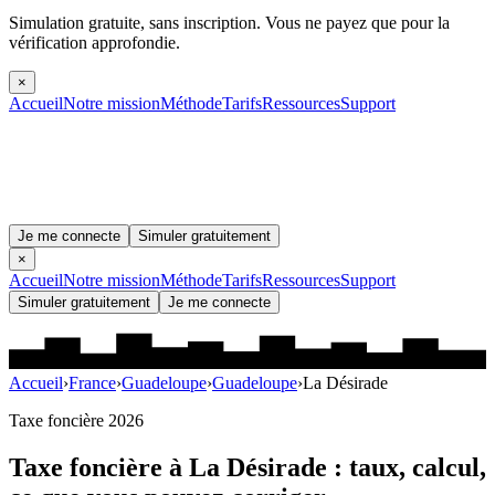
Simulation gratuite, sans inscription.
Vous ne payez que pour la
vérification approfondie.
×
Accueil
Notre mission
Méthode
Tarifs
Ressources
Support
Je me connecte
Simuler gratuitement
×
Accueil
Notre mission
Méthode
Tarifs
Ressources
Support
Simuler gratuitement
Je me connecte
Accueil
›
France
›
Guadeloupe
›
Guadeloupe
›
La Désirade
Taxe foncière 2026
Taxe foncière à
La Désirade
: taux, calcul,