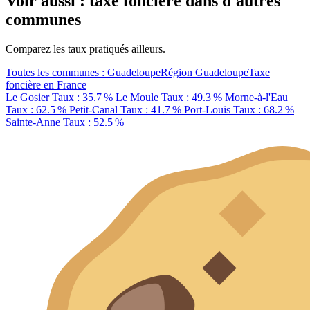
Voir aussi : taxe foncière dans d'autres
communes
Comparez les taux pratiqués ailleurs.
Toutes les communes : Guadeloupe
Région Guadeloupe
Taxe
foncière en France
Le Gosier
Taux : 35.7 %
Le Moule
Taux : 49.3 %
Morne-à-l'Eau
Taux : 62.5 %
Petit-Canal
Taux : 41.7 %
Port-Louis
Taux : 68.2 %
Sainte-Anne
Taux : 52.5 %