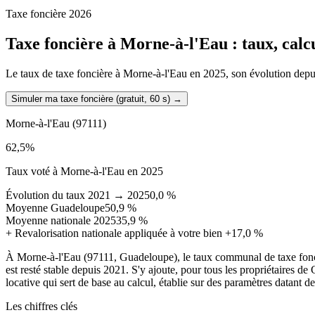
Taxe foncière 2026
Taxe foncière à
Morne-à-l'Eau
: taux, calc
Le taux de taxe foncière à Morne-à-l'Eau en 2025, son évolution depuis 
Simuler ma taxe foncière (gratuit, 60 s)
→
Morne-à-l'Eau
(97111)
62,5
%
Taux voté à Morne-à-l'Eau en 2025
Évolution du taux 2021 → 2025
0,0 %
Moyenne Guadeloupe
50,9 %
Moyenne nationale 2025
35,9 %
+
Revalorisation nationale appliquée à votre bien
+17,0 %
À Morne-à-l'Eau (97111, Guadeloupe), le taux communal de taxe fonc
est resté stable depuis 2021. S'y ajoute, pour tous les propriétaires 
locative qui sert de base au calcul, établie sur des paramètres datant d
Les chiffres clés