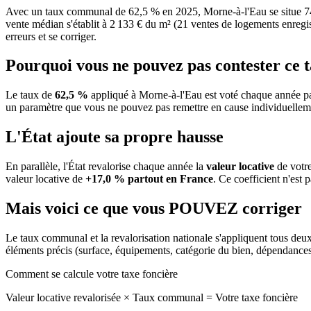
Avec un taux communal de 62,5 % en 2025, Morne-à-l'Eau se situe 74
vente médian s'établit à 2 133 € du m² (21 ventes de logements enregist
erreurs et se corriger.
Pourquoi vous ne pouvez pas contester ce 
Le taux de
62,5 %
appliqué à Morne-à-l'Eau est voté chaque année pa
un paramètre que vous ne pouvez pas remettre en cause individuellem
L'État ajoute sa propre hausse
En parallèle, l'État revalorise chaque année la
valeur locative
de votre
valeur locative de
+17,0 % partout en France
. Ce coefficient n'est 
Mais voici ce que vous
POUVEZ
corriger
Le taux communal et la revalorisation nationale s'appliquent tous deu
éléments précis (surface, équipements, catégorie du bien, dépendance
Comment se calcule votre taxe foncière
Valeur locative revalorisée
×
Taux communal
=
Votre taxe foncière