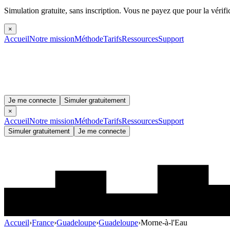
Simulation gratuite, sans inscription.
Vous ne payez que pour la vérifi
×
Accueil
Notre mission
Méthode
Tarifs
Ressources
Support
Je me connecte
Simuler gratuitement
×
Accueil
Notre mission
Méthode
Tarifs
Ressources
Support
Simuler gratuitement
Je me connecte
Accueil
›
France
›
Guadeloupe
›
Guadeloupe
›
Morne-à-l'Eau