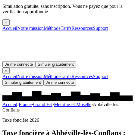
Simulation gratuite, sans inscription.
Vous ne payez que pour la
vérification approfondie.
×
Accueil
Notre mission
Méthode
Tarifs
Ressources
Support
Je me connecte
Simuler gratuitement
×
Accueil
Notre mission
Méthode
Tarifs
Ressources
Support
Simuler gratuitement
Je me connecte
Accueil
›
France
›
Grand Est
›
Meurthe-et-Moselle
›
Abbéville-lès-
Conflans
Taxe foncière 2026
Taxe foncière à
Abbéville-lès-Conflans
: