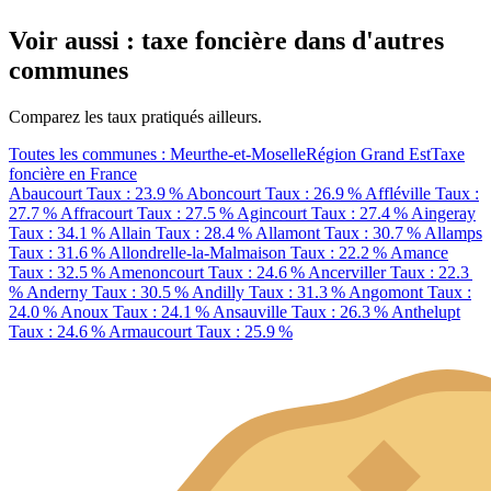
Voir aussi : taxe foncière dans d'autres
communes
Comparez les taux pratiqués ailleurs.
Toutes les communes : Meurthe-et-Moselle
Région Grand Est
Taxe
foncière en France
Abaucourt
Taux : 23.9 %
Aboncourt
Taux : 26.9 %
Affléville
Taux :
27.7 %
Affracourt
Taux : 27.5 %
Agincourt
Taux : 27.4 %
Aingeray
Taux : 34.1 %
Allain
Taux : 28.4 %
Allamont
Taux : 30.7 %
Allamps
Taux : 31.6 %
Allondrelle-la-Malmaison
Taux : 22.2 %
Amance
Taux : 32.5 %
Amenoncourt
Taux : 24.6 %
Ancerviller
Taux : 22.3
%
Anderny
Taux : 30.5 %
Andilly
Taux : 31.3 %
Angomont
Taux :
24.0 %
Anoux
Taux : 24.1 %
Ansauville
Taux : 26.3 %
Anthelupt
Taux : 24.6 %
Armaucourt
Taux : 25.9 %