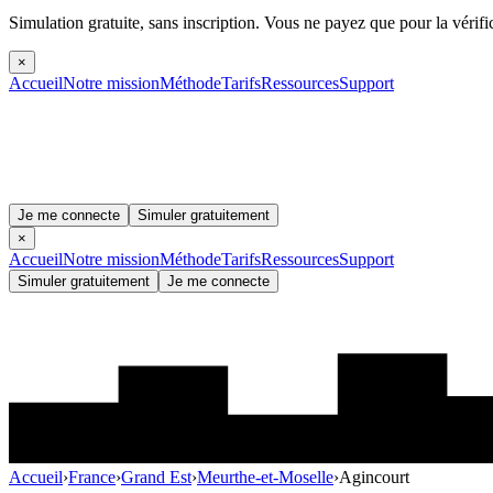
Simulation gratuite, sans inscription.
Vous ne payez que pour la vérifi
×
Accueil
Notre mission
Méthode
Tarifs
Ressources
Support
Je me connecte
Simuler gratuitement
×
Accueil
Notre mission
Méthode
Tarifs
Ressources
Support
Simuler gratuitement
Je me connecte
Accueil
›
France
›
Grand Est
›
Meurthe-et-Moselle
›
Agincourt