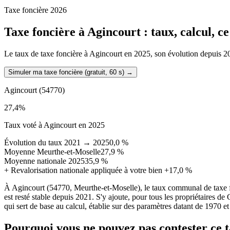
Taxe foncière 2026
Taxe foncière à
Agincourt
: taux, calcul, c
Le taux de taxe foncière à Agincourt en 2025, son évolution depuis 2021
Simuler ma taxe foncière (gratuit, 60 s)
→
Agincourt
(54770)
27,4
%
Taux voté à Agincourt en 2025
Évolution du taux 2021 → 2025
0,0 %
Moyenne Meurthe-et-Moselle
27,9 %
Moyenne nationale 2025
35,9 %
+
Revalorisation nationale appliquée à votre bien
+17,0 %
À Agincourt (54770, Meurthe-et-Moselle), le taux communal de taxe 
est resté stable depuis 2021. S'y ajoute, pour tous les propriétaires d
qui sert de base au calcul, établie sur des paramètres datant de 1970 et
Pourquoi vous ne pouvez pas contester ce 