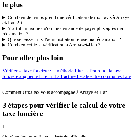
le plus
Combien de temps prend une vérification de mon avis à Arraye-
et-Han ?
+
Y a-t-il un risque qu'on me demande de payer plus après ma
réclamation ?
+
Que se passe-t-il si l'administration refuse ma réclamation ?
+
Combien coûte la vérification à Arraye-et-Han ?
+
Pour aller plus loin
Vérifier sa taxe foncière : la méthode
Lire →
Pourquoi la taxe
foncière augmente
Lire →
La fracture fiscale entre communes
Lire
→
Comment Orka.tax vous accompagne à Arraye-et-Han
3 étapes pour vérifier le calcul de votre
taxe foncière
1
On récupère votre fiche cadastrale officielle