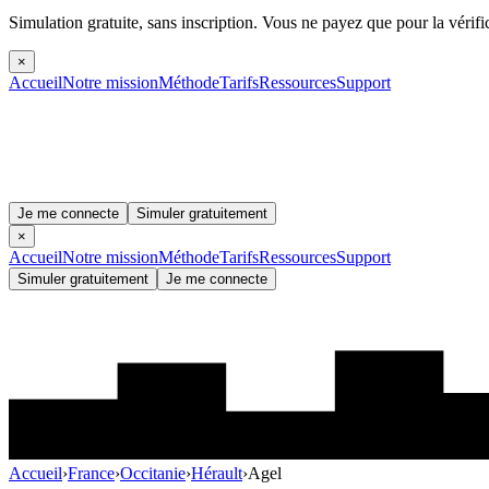
Simulation gratuite, sans inscription.
Vous ne payez que pour la vérifi
×
Accueil
Notre mission
Méthode
Tarifs
Ressources
Support
Je me connecte
Simuler gratuitement
×
Accueil
Notre mission
Méthode
Tarifs
Ressources
Support
Simuler gratuitement
Je me connecte
Accueil
›
France
›
Occitanie
›
Hérault
›
Agel