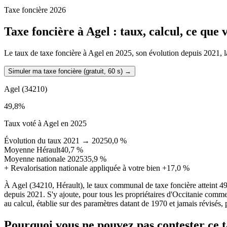
Taxe foncière 2026
Taxe foncière à
Agel
: taux, calcul, ce que
Le taux de taxe foncière à Agel en 2025, son évolution depuis 2021, la 
Simuler ma taxe foncière (gratuit, 60 s)
→
Agel
(34210)
49,8
%
Taux voté à Agel en 2025
Évolution du taux 2021 → 2025
0,0 %
Moyenne Hérault
40,7 %
Moyenne nationale 2025
35,9 %
+
Revalorisation nationale appliquée à votre bien
+17,0 %
À Agel (34210, Hérault), le taux communal de taxe foncière atteint 
depuis 2021. S'y ajoute, pour tous les propriétaires d'Occitanie comme 
au calcul, établie sur des paramètres datant de 1970 et jamais révisés, 
Pourquoi vous ne pouvez pas contester ce 