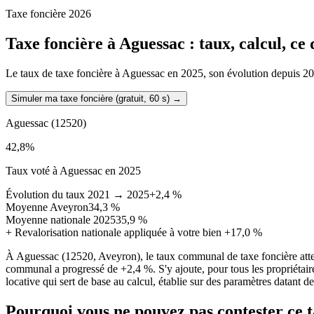
Taxe foncière 2026
Taxe foncière à
Aguessac
: taux, calcul, ce
Le taux de taxe foncière à Aguessac en 2025, son évolution depuis 2021,
Simuler ma taxe foncière (gratuit, 60 s)
→
Aguessac
(12520)
42,8
%
Taux voté à Aguessac en 2025
Évolution du taux 2021 → 2025
+2,4 %
Moyenne Aveyron
34,3 %
Moyenne nationale 2025
35,9 %
+
Revalorisation nationale appliquée à votre bien
+17,0 %
À Aguessac (12520, Aveyron), le taux communal de taxe foncière att
communal a progressé de +2,4 %. S'y ajoute, pour tous les propriétaire
locative qui sert de base au calcul, établie sur des paramètres datant d
Pourquoi vous ne pouvez pas contester ce 