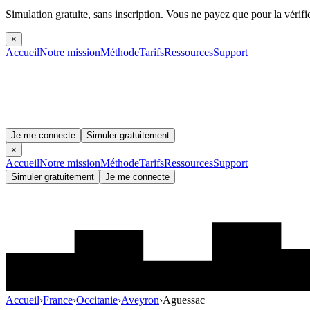
Simulation gratuite, sans inscription.
Vous ne payez que pour la vérifi
×
Accueil
Notre mission
Méthode
Tarifs
Ressources
Support
Je me connecte
Simuler gratuitement
×
Accueil
Notre mission
Méthode
Tarifs
Ressources
Support
Simuler gratuitement
Je me connecte
Accueil
›
France
›
Occitanie
›
Aveyron
›
Aguessac