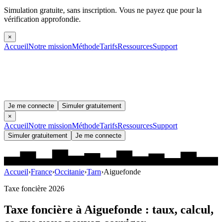
Simulation gratuite, sans inscription.
Vous ne payez que pour la
vérification approfondie.
×
Accueil
Notre mission
Méthode
Tarifs
Ressources
Support
Je me connecte
Simuler gratuitement
×
Accueil
Notre mission
Méthode
Tarifs
Ressources
Support
Simuler gratuitement
Je me connecte
Accueil
›
France
›
Occitanie
›
Tarn
›
Aiguefonde
Taxe foncière 2026
Taxe foncière à
Aiguefonde
: taux, calcul,