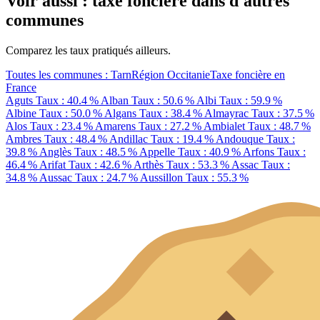
Voir aussi : taxe foncière dans d'autres
communes
Comparez les taux pratiqués ailleurs.
Toutes les communes : Tarn
Région Occitanie
Taxe foncière en
France
Aguts
Taux : 40.4 %
Alban
Taux : 50.6 %
Albi
Taux : 59.9 %
Albine
Taux : 50.0 %
Algans
Taux : 38.4 %
Almayrac
Taux : 37.5 %
Alos
Taux : 23.4 %
Amarens
Taux : 27.2 %
Ambialet
Taux : 48.7 %
Ambres
Taux : 48.4 %
Andillac
Taux : 19.4 %
Andouque
Taux :
39.8 %
Anglès
Taux : 48.5 %
Appelle
Taux : 40.9 %
Arfons
Taux :
46.4 %
Arifat
Taux : 42.6 %
Arthès
Taux : 53.3 %
Assac
Taux :
34.8 %
Aussac
Taux : 24.7 %
Aussillon
Taux : 55.3 %