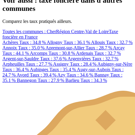
Voir aussi : taxe foncière dans d'autres
communes
Comparez les taux pratiqués ailleurs.
Toutes les communes : Cher
Région Centre-Val de Loire
Taxe
foncière en France
Achères
Taux : 34.8 %
Allogny
Taux : 36.1 %
Allouis
Taux : 32.7 %
Annoix
Taux : 35.0 %
Apremont-sur-Allier
Taux : 28.7 %
Arçay
Taux : 44.1 %
Arcomps
Taux : 30.8 %
Ardenais
Taux : 32.7 %
Argent-sur-Sauldre
Taux : 37.6 %
Argenvières
Taux : 32.7 %
Arpheuilles
Taux : 27.7 %
Assigny
Taux : 28.4 %
Aubigny-sur-Nère
Taux : 36.4 %
Aubinges
Taux : 35.4 %
Augy-sur-Aubois
Taux :
24.7 %
Avord
Taux : 39.4 %
Azy
Taux : 34.6 %
Bannay
Taux :
35.1 %
Bannegon
Taux : 27.9 %
Barlieu
Taux : 34.3 %