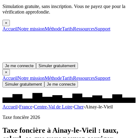
Simulation gratuite, sans inscription.
Vous ne payez que pour la
vérification approfondie.
×
Accueil
Notre mission
Méthode
Tarifs
Ressources
Support
Je me connecte
Simuler gratuitement
×
Accueil
Notre mission
Méthode
Tarifs
Ressources
Support
Simuler gratuitement
Je me connecte
Accueil
›
France
›
Centre-Val de Loire
›
Cher
›
Ainay-le-Vieil
Taxe foncière 2026
Taxe foncière à
Ainay-le-Vieil
: taux,