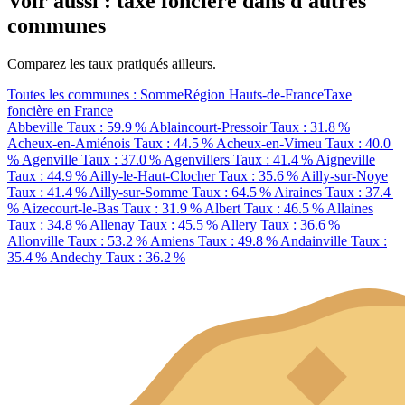
Voir aussi : taxe foncière dans d'autres
communes
Comparez les taux pratiqués ailleurs.
Toutes les communes : Somme
Région Hauts-de-France
Taxe
foncière en France
Abbeville
Taux : 59.9 %
Ablaincourt-Pressoir
Taux : 31.8 %
Acheux-en-Amiénois
Taux : 44.5 %
Acheux-en-Vimeu
Taux : 40.0
%
Agenville
Taux : 37.0 %
Agenvillers
Taux : 41.4 %
Aigneville
Taux : 44.9 %
Ailly-le-Haut-Clocher
Taux : 35.6 %
Ailly-sur-Noye
Taux : 41.4 %
Ailly-sur-Somme
Taux : 64.5 %
Airaines
Taux : 37.4
%
Aizecourt-le-Bas
Taux : 31.9 %
Albert
Taux : 46.5 %
Allaines
Taux : 34.8 %
Allenay
Taux : 45.5 %
Allery
Taux : 36.6 %
Allonville
Taux : 53.2 %
Amiens
Taux : 49.8 %
Andainville
Taux :
35.4 %
Andechy
Taux : 36.2 %