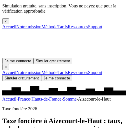
Simulation gratuite, sans inscription.
Vous ne payez que pour la
vérification approfondie.
×
Accueil
Notre mission
Méthode
Tarifs
Ressources
Support
Je me connecte
Simuler gratuitement
×
Accueil
Notre mission
Méthode
Tarifs
Ressources
Support
Simuler gratuitement
Je me connecte
Accueil
›
France
›
Hauts-de-France
›
Somme
›
Aizecourt-le-Haut
Taxe foncière 2026
Taxe foncière à
Aizecourt-le-Haut
: taux,