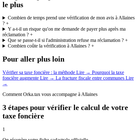
le plus
Combien de temps prend une vérification de mon avis à Allaines
?
+
Y a-t-il un risque qu'on me demande de payer plus après ma
réclamation ?
+
Que se passe-t-il si l'administration refuse ma réclamation ?
+
Combien coûte la vérification à Allaines ?
+
Pour aller plus loin
Vérifier sa taxe foncière : la méthode
Lire →
Pourquoi la taxe
foncière augmente
Lire →
La fracture fiscale entre communes
Lire
→
Comment Orka.tax vous accompagne à Allaines
3 étapes pour vérifier le calcul de votre
taxe foncière
1
On récupère votre fiche cadastrale officielle