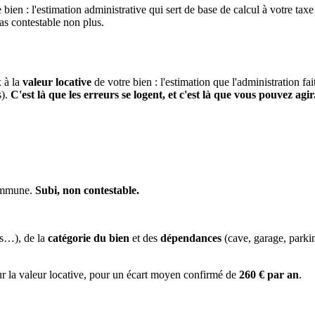
 bien : l'estimation administrative qui sert de base de calcul à votre taxe
pas contestable non plus.
x à la
valeur locative
de votre bien : l'estimation que l'administration fa
s).
C'est là que les erreurs se logent, et c'est là que vous pouvez agir
commune.
Subi, non contestable.
es…), de la
catégorie du bien
et des
dépendances
(cave, garage, park
ur la valeur locative, pour un écart moyen confirmé de
260 € par an
.