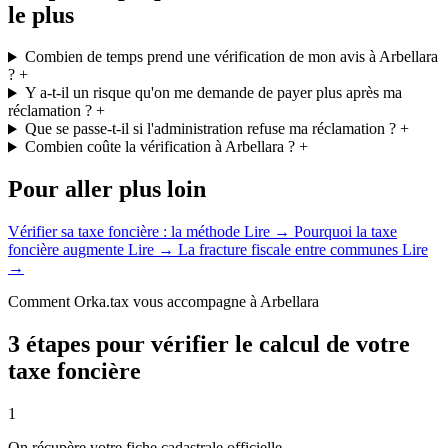
le plus
Combien de temps prend une vérification de mon avis à Arbellara
?
+
Y a-t-il un risque qu'on me demande de payer plus après ma
réclamation ?
+
Que se passe-t-il si l'administration refuse ma réclamation ?
+
Combien coûte la vérification à Arbellara ?
+
Pour aller plus loin
Vérifier sa taxe foncière : la méthode
Lire →
Pourquoi la taxe
foncière augmente
Lire →
La fracture fiscale entre communes
Lire
→
Comment Orka.tax vous accompagne à Arbellara
3 étapes pour vérifier le calcul de votre
taxe foncière
1
On récupère votre fiche cadastrale officielle