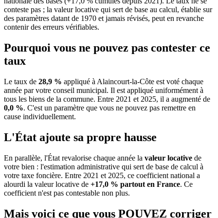
nationale des bases (+17,0 % cumulés depuis 2021). Le taux ne se
conteste pas ; la valeur locative qui sert de base au calcul, établie sur
des paramètres datant de 1970 et jamais révisés, peut en revanche
contenir des erreurs vérifiables.
Pourquoi vous ne pouvez pas contester ce
taux
Le taux de
28,9 %
appliqué à Alaincourt-la-Côte est voté chaque
année par votre conseil municipal. Il est appliqué uniformément à
tous les biens de la commune.
Entre 2021 et 2025, il a augmenté de
0,0 %
.
C'est un paramètre que vous ne pouvez pas remettre en
cause individuellement.
L'État ajoute sa propre hausse
En parallèle, l'État revalorise chaque année la
valeur locative
de
votre bien : l'estimation administrative qui sert de base de calcul à
votre taxe foncière. Entre 2021 et 2025, ce coefficient national a
alourdi la valeur locative de
+17,0 % partout en France
. Ce
coefficient n'est pas contestable non plus.
Mais voici ce que vous
POUVEZ
corriger