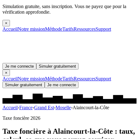
Simulation gratuite, sans inscription.
Vous ne payez que pour la
vérification approfondie.
×
Accueil
Notre mission
Méthode
Tarifs
Ressources
Support
Je me connecte
Simuler gratuitement
×
Accueil
Notre mission
Méthode
Tarifs
Ressources
Support
Simuler gratuitement
Je me connecte
Accueil
›
France
›
Grand Est
›
Moselle
›
Alaincourt-la-Côte
Taxe foncière 2026
Taxe foncière à
Alaincourt-la-Côte
: taux,