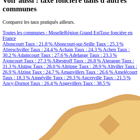
Voir aussi : taxe foncière dans d'autres
communes
Comparez les taux pratiqués ailleurs.
Toutes les communes : Moselle
Région Grand Est
Taxe foncière en
France
Aboncourt
Taux : 21.8 %
Aboncourt-sur-Seille
Taux : 25.3 %
Abreschviller
Taux : 24.4 %
Achain
Taux : 24.3 %
Achen
Taux :
30.2 %
Adaincourt
Taux : 27.6 %
Adelange
Taux : 23.3 %
Ajoncourt
Taux : 27.3 %
Albestroff
Taux : 26.8 %
Algrange
Taux :
31.3 %
Alsting
Taux : 28.0 %
Altrippe
Taux : 28.9 %
Altviller
Taux :
26.9 %
Alzing
Taux : 24.7 %
Amanvillers
Taux : 26.6 %
Amelécourt
Taux : 18.3 %
Amnéville
Taux : 29.3 %
Ancerville
Taux : 21.5 %
Ancy-Dornot
Taux : 26.4 %
Angevillers
Taux : 38.5 %