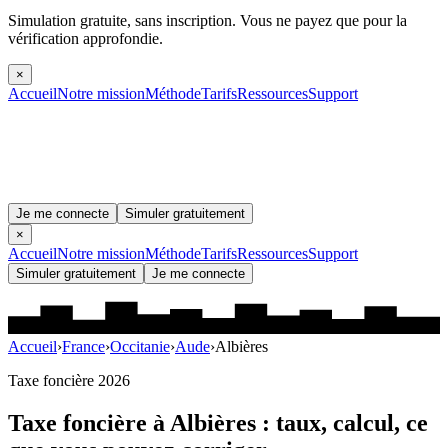
Simulation gratuite, sans inscription.
Vous ne payez que pour la
vérification approfondie.
×
Accueil
Notre mission
Méthode
Tarifs
Ressources
Support
Je me connecte
Simuler gratuitement
×
Accueil
Notre mission
Méthode
Tarifs
Ressources
Support
Simuler gratuitement
Je me connecte
Accueil
›
France
›
Occitanie
›
Aude
›
Albières
Taxe foncière 2026
Taxe foncière à
Albières
: taux, calcul, ce