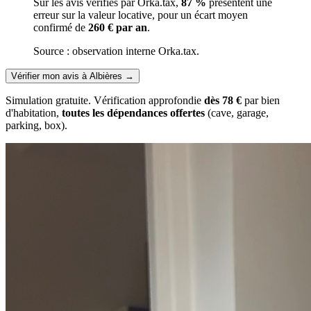
Sur les avis vérifiés par Orka.tax,
87 %
présentent une
erreur sur la valeur locative, pour un écart moyen
confirmé de
260 € par an
.
Source : observation interne Orka.tax.
Vérifier mon avis à Albières
→
Simulation gratuite. Vérification approfondie
dès 78 €
par bien
d'habitation,
toutes les dépendances offertes
(cave, garage,
parking, box).