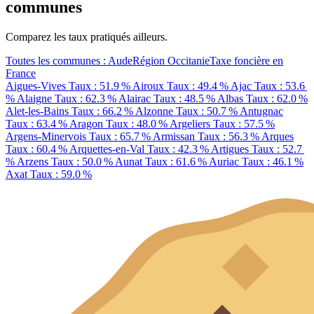
communes
Comparez les taux pratiqués ailleurs.
Toutes les communes : Aude
Région Occitanie
Taxe foncière en
France
Aigues-Vives
Taux : 51.9 %
Airoux
Taux : 49.4 %
Ajac
Taux : 53.6
%
Alaigne
Taux : 62.3 %
Alairac
Taux : 48.5 %
Albas
Taux : 62.0 %
Alet-les-Bains
Taux : 66.2 %
Alzonne
Taux : 50.7 %
Antugnac
Taux : 63.4 %
Aragon
Taux : 48.0 %
Argeliers
Taux : 57.5 %
Argens-Minervois
Taux : 65.7 %
Armissan
Taux : 56.3 %
Arques
Taux : 60.4 %
Arquettes-en-Val
Taux : 42.3 %
Artigues
Taux : 52.7
%
Arzens
Taux : 50.0 %
Aunat
Taux : 61.6 %
Auriac
Taux : 46.1 %
Axat
Taux : 59.0 %