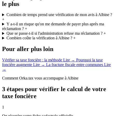
le plus
Combien de temps prend une vérification de mon avis à Albine ?
+
Y a-t-il un risque qu'on me demande de payer plus après ma
réclamation ?
+
Que se passe-t-il si l'administration refuse ma réclamation ?
+
Combien coûte la vérification à Albine ?
+
Pour aller plus loin
Vérifier sa taxe foncière : la méthode
Lire →
Pourquoi la taxe
foncière augmente
Lire →
La fracture fiscale entre communes
Lire
→
Comment Orka.tax vous accompagne à Albine
3 étapes pour vérifier le calcul de votre
taxe foncière
1
On récupère votre fiche cadastrale officielle