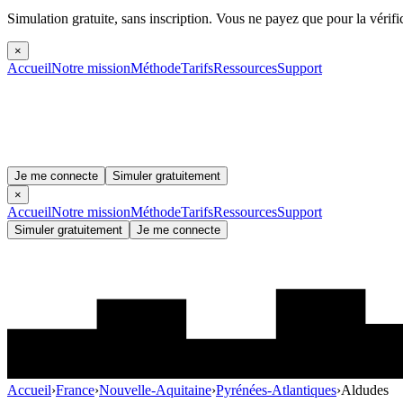
Simulation gratuite, sans inscription.
Vous ne payez que pour la vérifi
×
Accueil
Notre mission
Méthode
Tarifs
Ressources
Support
Je me connecte
Simuler gratuitement
×
Accueil
Notre mission
Méthode
Tarifs
Ressources
Support
Simuler gratuitement
Je me connecte
Accueil
›
France
›
Nouvelle-Aquitaine
›
Pyrénées-Atlantiques
›
Aldudes