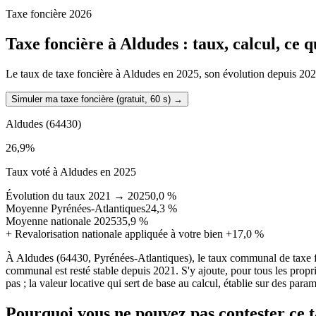
Taxe foncière 2026
Taxe foncière à
Aldudes
: taux, calcul, ce 
Le taux de taxe foncière à Aldudes en 2025, son évolution depuis 2021, 
Simuler ma taxe foncière (gratuit, 60 s)
→
Aldudes
(64430)
26,9
%
Taux voté à Aldudes en 2025
Évolution du taux 2021 → 2025
0,0 %
Moyenne Pyrénées-Atlantiques
24,3 %
Moyenne nationale 2025
35,9 %
+
Revalorisation nationale appliquée à votre bien
+17,0 %
À Aldudes (64430, Pyrénées-Atlantiques), le taux communal de taxe f
communal est resté stable depuis 2021. S'y ajoute, pour tous les prop
pas ; la valeur locative qui sert de base au calcul, établie sur des para
Pourquoi vous ne pouvez pas contester ce 