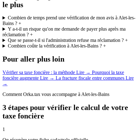
le plus
Combien de temps prend une vérification de mon avis à Alet-les-
Bains ?
+
Y a-t-il un risque qu'on me demande de payer plus après ma
réclamation ?
+
Que se passe-t-il si l'administration refuse ma réclamation ?
+
Combien coûte la vérification à Alet-les-Bains ?
+
Pour aller plus loin
Vérifier sa taxe foncière : la méthode
Lire →
Pourquoi la taxe
foncière augmente
Lire →
La fracture fiscale entre communes
Lire
→
Comment Orka.tax vous accompagne à Alet-les-Bains
3 étapes pour vérifier le calcul de votre
taxe foncière
1
On récupère votre fiche cadastrale officielle