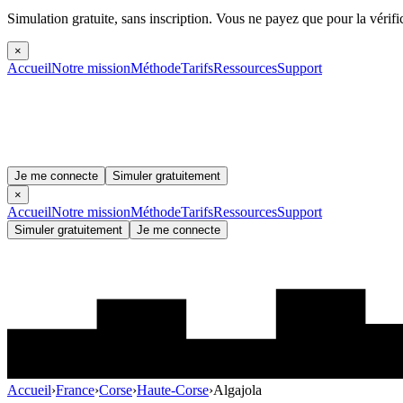
Simulation gratuite, sans inscription.
Vous ne payez que pour la vérifi
×
Accueil
Notre mission
Méthode
Tarifs
Ressources
Support
Je me connecte
Simuler gratuitement
×
Accueil
Notre mission
Méthode
Tarifs
Ressources
Support
Simuler gratuitement
Je me connecte
Accueil
›
France
›
Corse
›
Haute-Corse
›
Algajola