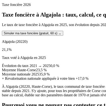
Taxe foncière 2026
Taxe foncière à
Algajola
: taux, calcul, ce
Le taux de taxe foncière à Algajola en 2025, son évolution depuis 2021, 
Simuler ma taxe foncière (gratuit, 60 s)
→
Algajola
(20220)
21,1
%
Taux voté à Algajola en 2025
Évolution du taux 2021 → 2025
0,0 %
Moyenne Haute-Corse
23,5 %
Moyenne nationale 2025
35,9 %
+
Revalorisation nationale appliquée à votre bien
+17,0 %
À Algajola (20220, Haute-Corse), le taux communal de taxe foncière 
stable depuis 2021. S'y ajoute, pour tous les propriétaires de Corse co
base au calcul, établie sur des paramètres datant de 1970 et jamais révi
Pourquoi vous ne pouvez pas contester ce 