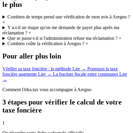
le plus
Combien de temps prend une vérification de mon avis à Aregno ?
+
Y a-t-il un risque qu'on me demande de payer plus après ma
réclamation ?
+
Que se passe-t-il si l'administration refuse ma réclamation ?
+
Combien coûte la vérification à Aregno ?
+
Pour aller plus loin
Vérifier sa taxe foncière : la méthode
Lire →
Pourquoi la taxe
foncière augmente
Lire →
La fracture fiscale entre communes
Lire
→
Comment Orka.tax vous accompagne à Aregno
3 étapes pour vérifier le calcul de votre
taxe foncière
1
On récupère votre fiche cadastrale officielle