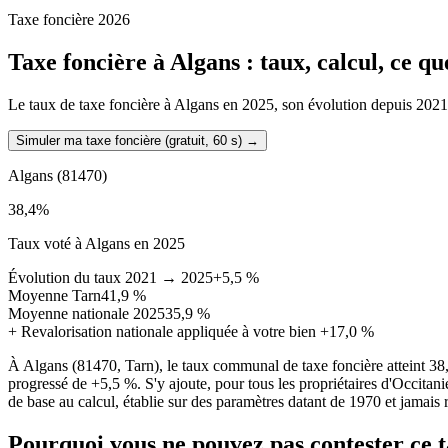
Taxe foncière 2026
Taxe foncière à
Algans
: taux, calcul, ce q
Le taux de taxe foncière à Algans en 2025, son évolution depuis 2021, l
Simuler ma taxe foncière (gratuit, 60 s)
→
Algans
(81470)
38,4
%
Taux voté à Algans en 2025
Évolution du taux 2021 → 2025
+5,5 %
Moyenne Tarn
41,9 %
Moyenne nationale 2025
35,9 %
+
Revalorisation nationale appliquée à votre bien
+17,0 %
À Algans (81470, Tarn), le taux communal de taxe foncière atteint 3
progressé de +5,5 %. S'y ajoute, pour tous les propriétaires d'Occitani
de base au calcul, établie sur des paramètres datant de 1970 et jamais r
Pourquoi vous ne pouvez pas contester ce 