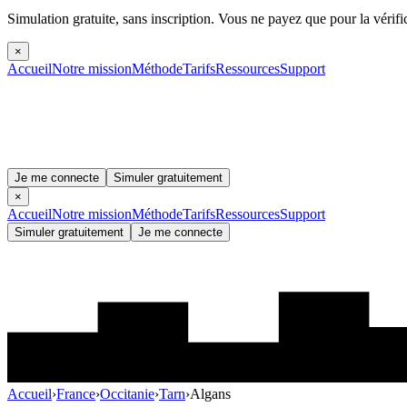
Simulation gratuite, sans inscription.
Vous ne payez que pour la vérifi
×
Accueil
Notre mission
Méthode
Tarifs
Ressources
Support
Je me connecte
Simuler gratuitement
×
Accueil
Notre mission
Méthode
Tarifs
Ressources
Support
Simuler gratuitement
Je me connecte
Accueil
›
France
›
Occitanie
›
Tarn
›
Algans