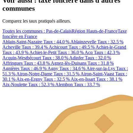
Voir aussi : taxe foncière dans d'autres
communes
Comparez les taux pratiqués ailleurs.
Toutes les communes : Pas-de-Calais
Région Hauts-de-France
Taxe
foncière en France
Ablain-Saint-Nazaire
Taux : 44.0 %
Ablainzevelle
Taux : 32.5 %
Acheville
Taux : 39.4 %
Achicourt
Taux : 49.5 %
Achiet-le-Grand
Taux : 43.9 %
Achiet-le-Petit
Taux : 36.0 %
Acq
Taux : 42.3 %
Acquin-Westbécourt
Taux : 38.0 %
Adinfer
Taux : 32.0 %
Affringues
Taux : 43.8 %
Agnez-lès-Duisans
Taux : 31.8 %
Agnières
Taux : 46.9 %
Agny
Taux : 34.6 %
Aire-sur-la-Lys
Taux :
51.3 %
Airon-Notre-Dame
Taux : 31.5 %
Airon-Saint-Vaast
Taux :
30.1 %
Aix-en-Ergny
Taux : 32.5 %
Aix-en-Issart
Taux : 38.1 %
Aix-Noulette
Taux : 52.3 %
Alembon
Taux : 33.7 %