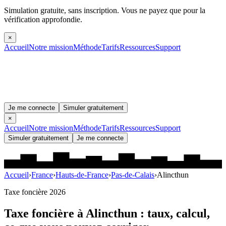
Simulation gratuite, sans inscription.
Vous ne payez que pour la
vérification approfondie.
×
Accueil
Notre mission
Méthode
Tarifs
Ressources
Support
Je me connecte
Simuler gratuitement
×
Accueil
Notre mission
Méthode
Tarifs
Ressources
Support
Simuler gratuitement
Je me connecte
Accueil
›
France
›
Hauts-de-France
›
Pas-de-Calais
›
Alincthun
Taxe foncière 2026
Taxe foncière à
Alincthun
: taux, calcul,