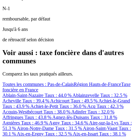
N-1
remboursable, par défaut
Jusqu'à 6 ans
de rétroactif selon décision
Voir aussi : taxe foncière dans d'autres
communes
Comparez les taux pratiqués ailleurs.
Toutes les communes : Pas-de-Calais
Région Hauts-de-France
Taxe
foncière en France
Ablain-Saint-Nazaire
Taux : 44.0 %
Ablainzevelle
Taux : 32.5 %
Acheville
Taux : 39.4 %
Achicourt
Taux : 49.5 %
Achiet-le-Grand
Taux : 43.9 %
Achiet-le-Petit
Taux : 36.0 %
Acq
Taux : 42.3 %
Acquin-Westbécourt
Taux : 38.0 %
Adinfer
Taux : 32.0 %
Affringues
Taux : 43.8 %
Agnez-lès-Duisans
Taux : 31.8 %
Agnières
Taux : 46.9 %
Agny
Taux : 34.6 %
Aire-sur-la-Lys
Taux :
51.3 %
Airon-Notre-Dame
Taux : 31.5 %
Airon-Saint-Vaast
Taux :
30.1 %
Aix-en-Ergny
Taux : 32.5 %
Aix-en-Issart
Taux : 38.1 %