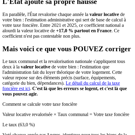
L'État ajoute sa propre hausse
En parallèle, l'État revalorise chaque année la
valeur locative
de
votre bien : l'estimation administrative qui sert de base de calcul à
votre taxe foncière. Entre 2021 et 2025, ce coefficient national a
alourdi la valeur locative de
+17,0 % partout en France
. Ce
coefficient n'est pas contestable non plus.
Mais voici ce que vous
POUVEZ
corriger
Le taux communal et la revalorisation nationale s'appliquent tous
deux à la
valeur locative
de votre bien : l'estimation que
l'administration fait du loyer théorique de votre logement. Cette
valeur repose sur des éléments précis (surface, équipements,
catégorie du bien, dépendances).
Le détail du calcul de la taxe
foncière est ici
.
C'est là que les erreurs se logent, et c'est là que
vous pouvez agir.
Comment se calcule votre taxe foncière
Valeur locative revalorisée
×
Taux communal
=
Votre taxe foncière
Le taux (63,0 %)
Voté chaque année par Angres, identique pour tous les biens de la