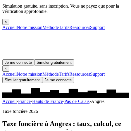
Simulation gratuite, sans inscription.
Vous ne payez que pour la
vérification approfondie.
×
Accueil
Notre mission
Méthode
Tarifs
Ressources
Support
Je me connecte
Simuler gratuitement
×
Accueil
Notre mission
Méthode
Tarifs
Ressources
Support
Simuler gratuitement
Je me connecte
Accueil
›
France
›
Hauts-de-France
›
Pas-de-Calais
›
Angres
Taxe foncière 2026
Taxe foncière à
Angres
: taux, calcul, ce