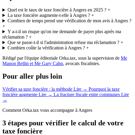
Quel est le taux de taxe foncière à Angres en 2025 ?
+
La taxe foncière augmente-t-elle à Angres ?
+
Combien de temps prend une vérification de mon avis à Angres ?
+
Y a-t-il un risque qu'on me demande de payer plus après ma
réclamation ?
+
Que se passe-t-il si l'administration refuse ma réclamation ?
+
Combien coûte la vérification à Angres ?
+
Rédigé par l'équipe éditoriale Orka.tax, sous la supervision de
Me
Manon Bellin et Me Gary Cahn
, avocats fiscalistes.
Pour aller plus loin
Vérifier sa taxe foncière : la méthode
Lire →
Pourquoi la taxe
foncière augmente
Lire →
La fracture fiscale entre communes
Lire
→
Comment Orka.tax vous accompagne à Angres
3 étapes pour vérifier le calcul de votre
taxe foncière