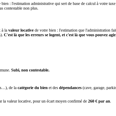
 bien : l'estimation administrative qui sert de base de calcul à votre taxe
pas contestable non plus.
x à la
valeur locative
de votre bien : l'estimation que l'administration fa
s).
C'est là que les erreurs se logent, et c'est là que vous pouvez agir
ommune.
Subi, non contestable.
es…), de la
catégorie du bien
et des
dépendances
(cave, garage, park
ur la valeur locative, pour un écart moyen confirmé de
260 € par an
.