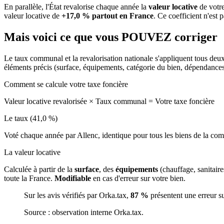
En parallèle, l'État revalorise chaque année la
valeur locative
de votre
valeur locative de
+17,0 % partout en France
. Ce coefficient n'est 
Mais voici ce que vous
POUVEZ
corriger
Le taux communal et la revalorisation nationale s'appliquent tous deu
éléments précis (surface, équipements, catégorie du bien, dépendance
Comment se calcule votre taxe foncière
Valeur locative revalorisée
×
Taux communal
=
Votre taxe foncière
Le taux (41,0 %)
Voté chaque année par Allenc, identique pour tous les biens de la c
La valeur locative
Calculée à partir de la
surface
, des
équipements
(chauffage, sanitair
toute la France.
Modifiable
en cas d'erreur sur votre bien.
Sur les avis vérifiés par Orka.tax,
87 %
présentent une erreur s
Source : observation interne Orka.tax.