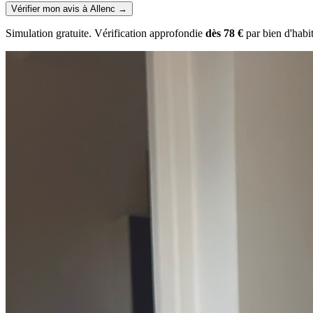
Vérifier mon avis à Allenc
→
Simulation gratuite. Vérification approfondie
dès 78 €
par bien d'habi